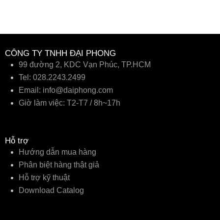
k
i
ế
m
:
CÔNG TY TNHH ĐẠI PHONG
99 đường 2, KDC Vạn Phúc, TP.HCM
Tel: 028.2243.2499
Email:
info@daiphong.com
Giờ làm việc: T2-T7 / 8h~17h
Hỗ trợ
Hướng dẫn mua hàng
Phân biệt hàng thật giả
Hỗ trợ kỹ thuật
Download Catalog