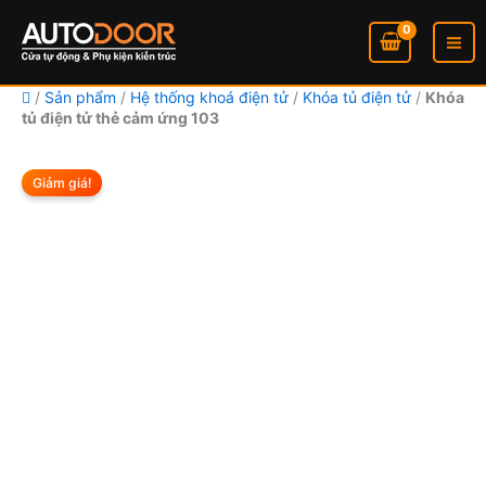
Nhảy
tới
nội
dung
/
Sản phẩm
/
Hệ thống khoá điện tử
/
Khóa tủ điện tử
/
Khóa
tủ điện tử thẻ cảm ứng 103
Khóa
Khoả
tủ
Giảm giá!
điện
giá:
tử
thẻ
từ
cảm
ứng
448.
103
số
đến
lượng
512.