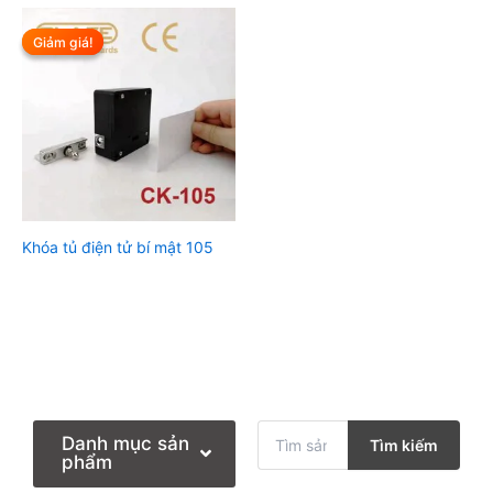
Giảm giá!
Giảm giá!
Khóa tủ điện tử bí mật 105
T
Danh mục sản
Tìm kiếm
ì
phẩm
m